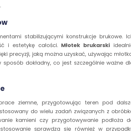
.
ków
entami stabilizującymi konstrukcje brukowe. Ic
ć i estetykę całości.
Młotek brukarski
idealni
zięki precyzji, jaką można uzyskać, używając młotk
 sposób dokładny, co jest szczególnie ważne dl
ze
ace ziemne, przygotowując teren pod dalsz
tosowany do wielu zadań związanych z obróbk
suwanie kamieni czy przygotowywanie podłoża d
zastosowanie sprawdza się również w przypadk