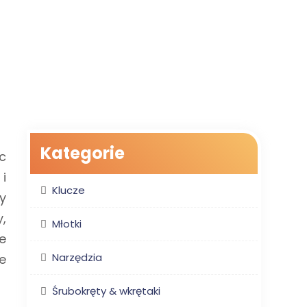
Kategorie
c
i
Klucze
ny
,
Młotki
e
Narzędzia
e
Śrubokręty & wkrętaki