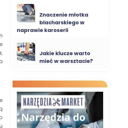
MŁOTKI
Znaczenie młotka
blacharskiego w
naprawie karoserii
h
e
KLUCZE
a,
Jakie klucze warto
mieć w warsztacie?
a
e
ą
o
u