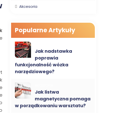
w
Akcesoria
Popularne Artykuły
k
e
AKCESORIA
Jak nadstawka
poprawia
funkcjonalność wózka
narzędziowego?
t
k
AKCESORIA
e
Jak listwa
e
magnetyczna pomaga
o
w porządkowaniu warsztatu?
o