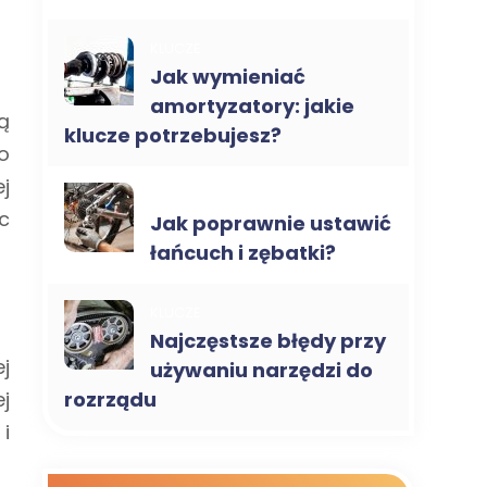
KLUCZE
Jak wymieniać
amortyzatory: jakie
ą
klucze potrzebujesz?
o
j
KLUCZE
c
Jak poprawnie ustawić
łańcuch i zębatki?
KLUCZE
Najczęstsze błędy przy
j
używaniu narzędzi do
j
rozrządu
i