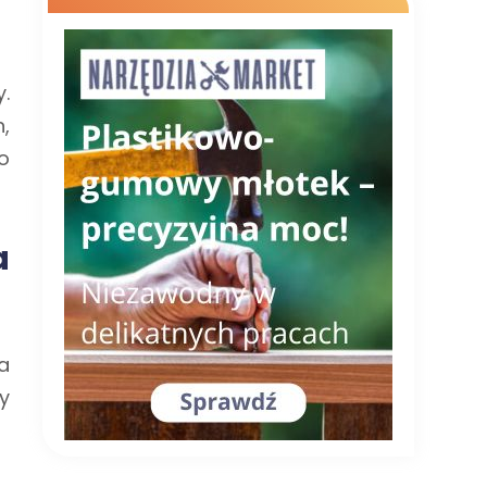
.
,
o
a
a
y