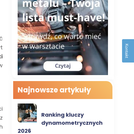
ć
Kontakt
t
i
w
Najnowsze artykuły
KLUCZE
i
Ranking kluczy
z
dynamometrycznych
h
2026